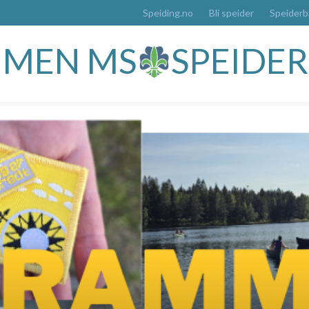
Speiding.no
Bli speider
Speider
MMEN MS
SPEIDE