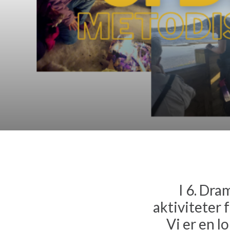
I 6. Dr
aktiviteter 
Vi er en l