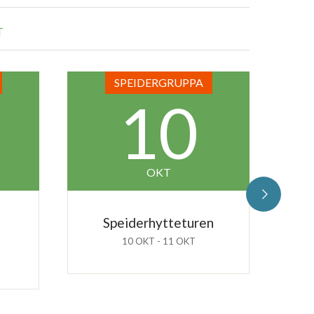
T
SPEIDERGRUPPA
10
OKT
Speiderhytteturen
10 OKT - 11 OKT