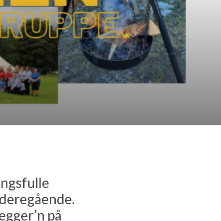
ngsfulle
videregående.
Tegger’n på