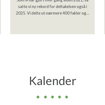
satte vi ny rekord for deltakelsen også i
2025. Vi delte ut nærmere 400 fakler og…
Kalender