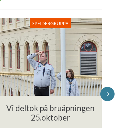
T
SPEIDERGRUPPA
Vi deltok på bruåpningen
25.oktober
Sp
mi