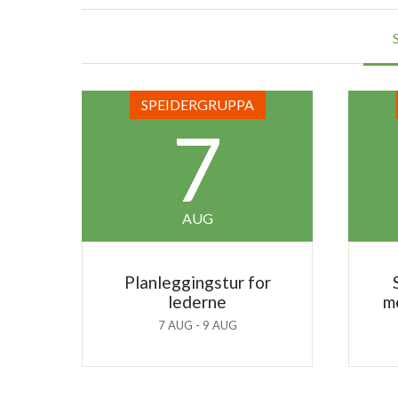
SPEIDERGRUPPA
7
AUG
Planleggingstur for
lederne
m
7 AUG - 9 AUG