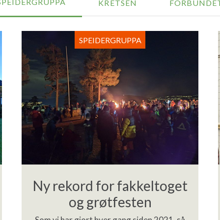
SPEIDERGRUPPA
KRETSEN
FORBUNDE
SPEIDERGRUPPA
Ny rekord for fakkeltoget
og grøtfesten
Som vi har gjort hver gang siden 2021, så