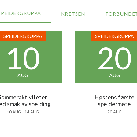
SPEIDERGRUPPA
KRETSEN
FORBUNDE
SPEIDERGRUPPA
SPEIDERGRUPPA
10
20
AUG
AUG
Sommeraktiviteter
Høstens første
ed smak av speiding
speidermøte
10 AUG - 14 AUG
20 AUG