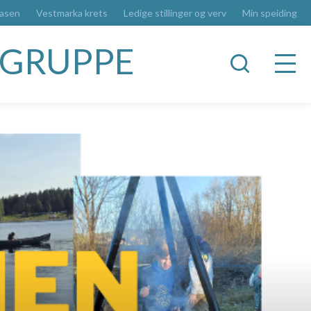
basen
Vestmarka krets
Ledige stillinger og verv
Min speiding
RGRUPPE