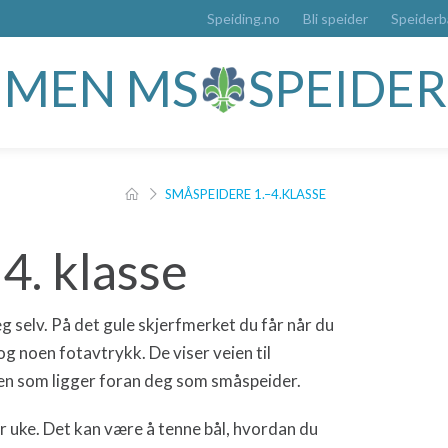
Speiding.no
Bli speider
Speider
MMEN MS
SPEIDE
SMÅSPEIDERE 1.–4.KLASSE
4. klasse
eg selv. På det gule skjerfmerket du får når du
g noen fotavtrykk. De viser veien til
en som ligger foran deg som småspeider.
 uke. Det kan være å tenne bål, hvordan du