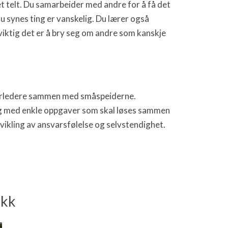
 et telt. Du samarbeider med andre for å få det
s du synes ting er vanskelig. Du lærer også
viktig det er å bry seg om andre som kanskje
derledere sammen med småspeiderne.
 og med enkle oppgaver som skal løses sammen
ikling av ansvarsfølelse og selvstendighet.
okk