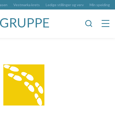
basen
Vestmarka krets
Ledige stillinger og verv
Min speiding
RGRUPPE